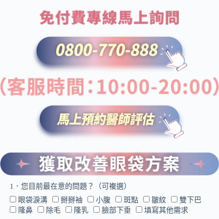
1．您目前最在意的問題？（可複選）
眼袋淚溝
掰掰袖
小腹
斑點
皺紋
雙下巴
隆鼻
除毛
隆乳
臉部下垂
填寫其他需求