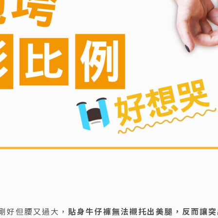
剛好但腰又過大，
貼身牛仔褲無法襯托出美腿，反而讓突