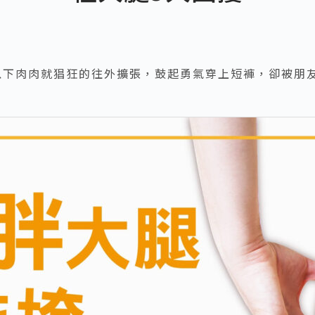
部以下肉肉就猖狂的往外擴張，鼓起勇氣穿上短褲，卻被朋