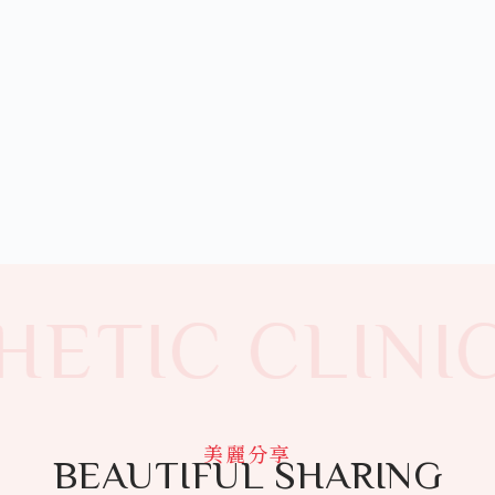
ETIC CLINIC
美麗分享
BEAUTIFUL SHARING