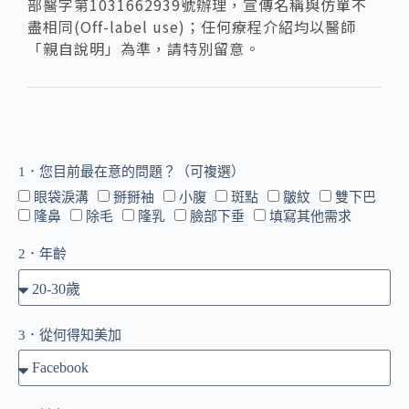
部醫字第1031662939號辦理，宣傳名稱與仿單不
盡相同(Off-label use)；任何療程介紹均以醫師
「親自說明」為準，請特別留意。
1．您目前最在意的問題？（可複選）
眼袋淚溝
掰掰袖
小腹
斑點
皺紋
雙下巴
隆鼻
除毛
隆乳
臉部下垂
填寫其他需求
2．年齡
3．從何得知美加