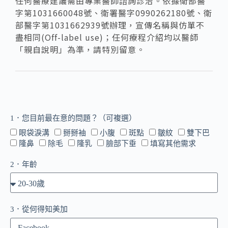
任何醫療建議需由專業醫師諮詢診治。依據衛部醫
字第1031660048號、衛署醫字0990262180號、衛
部醫字第1031662939號辦理，宣傳名稱與仿單不
盡相同(Off-label use)；任何療程介紹均以醫師
「親自說明」為準，請特別留意。
1．您目前最在意的問題？（可複選）
眼袋淚溝
掰掰袖
小腹
斑點
皺紋
雙下巴
隆鼻
除毛
隆乳
臉部下垂
填寫其他需求
2．年齡
3．從何得知美加