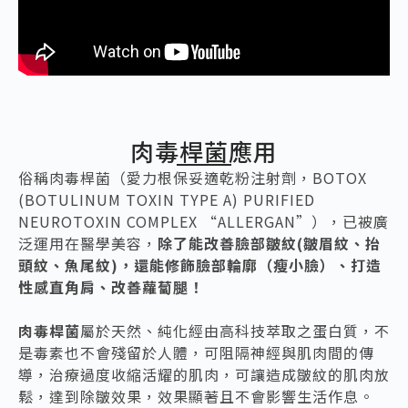
肉毒桿菌應用
俗稱肉毒桿菌（愛力根保妥適乾粉注射劑，BOTOX
(BOTULINUM TOXIN TYPE A) PURIFIED
NEUROTOXIN COMPLEX “ALLERGAN”），已被廣
泛運用在醫學美容，
除了能改善臉部皺紋(皺眉紋、抬
頭紋、魚尾紋)，還能修飾臉部輪廓（瘦小臉）、打造
性感直角肩、改善蘿蔔腿！
肉毒桿菌
屬於天然、純化經由高科技萃取之蛋白質，不
是毒素也不會殘留於人體，可阻隔神經與肌肉間的傳
導，治療過度收縮活耀的肌肉，可讓造成皺紋的肌肉放
鬆，達到除皺效果，效果顯著且不會影響生活作息。