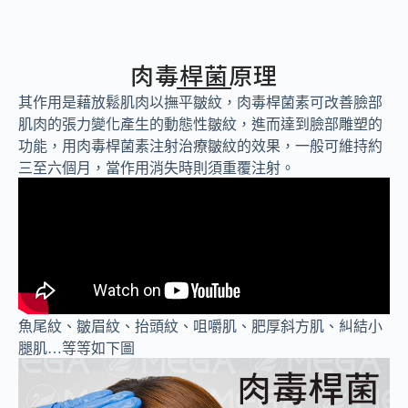
肉毒桿菌原理
其作用是藉放鬆肌肉以撫平皺紋，肉毒桿菌素可改善臉部
肌肉的張力變化產生的動態性皺紋，進而達到臉部雕塑的
功能，用肉毒桿菌素注射治療皺紋的效果，一般可維持約
三至六個月，當作用消失時則須重覆注射。
魚尾紋、皺眉紋、抬頭紋、咀嚼肌、肥厚斜方肌、糾結小
腿肌…等等如下圖