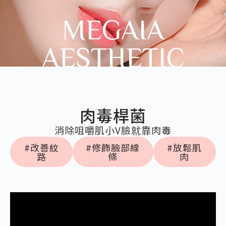
MEGAIA
AESTHETIC
肉毒桿菌
消除咀嚼肌小V臉就靠肉毒
#改善紋
#修飾臉部線
#放鬆肌
路
條
肉