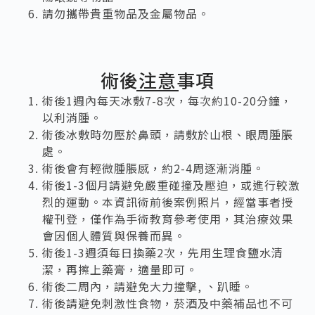
請勿攜帶貴重物品及金屬物品。
術後注意事項
術後1週內每天冰敷7-8次，每次約10-20分鐘，
以利消腫。
術後冰敷時勿壓於鼻頭，請敷於山根、眼周腫脹
處。
術後會有輕微腫脹感，約2-4周逐漸消腫。
術後1-3個月請避免嚴重碰撞及壓迫，或進行較激
烈的運動。本資訊術前後案例照片，經當事者授
權刊登，僅作為手術教育參考使用，其治療效果
會因個人體質與保養而異。
術後1-3週須每日換藥2次，先用生理食鹽水清
潔，再擦上藥膏，適量即可。
術後二周內，請避免大力撞擊, 、趴睡。
術後請避免刺激性食物，菸酒及中藥補品也不可