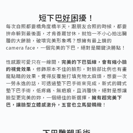
短下巴好困擾！
每次自照都要橋角度橋半天，跟朋友合照的時候，都要
拚命躲到最後面，才肯善罷甘休，就怕一不小心拍出臃
腫的大餅臉，破壞完美形象嗎？想擁有最上鏡的
camera face，一個完美的下巴，絕對是關鍵決勝點！
性感跟可愛只在一線間，
完美的下巴弧線，會有縮小臉
的視覺效果
，修飾原本不佳的臉形，對臉部比例也有畫
龍點睛的效果。覺得反覆施打填充物太麻煩，想要一次
一勞永逸的話，可透過墊下巴手術來完成，新式的韓式
墊下巴手術，低疼痛、無疤痕，且消腫快，絕對是想讓
臉型更完美的妳，一個絕佳的新選擇，
擁有超完美下
巴，讓臉型立體感激升，五官也立馬變精緻
！
下巴雕塑手術