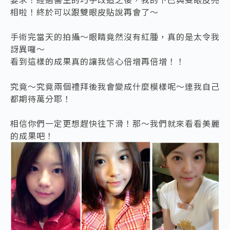
相啦！終於可以跟雙眼皮貼說再會了～
手術完當天的拍攝～眼睛竟然沒有紅腫，真的是太令我
訝異囉～
看到這樣的成果真的讓我信心倍增再倍增！！
究竟～究竟兩個禮拜後我會變成什麼模樣呢～連我自己
都期待萬分耶！
相信你們一定更想趕快往下滑！那～我們就來看看美麗
的成果吧！