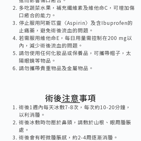
進而影響傷口癒合。
多吃蔬菜水果，補充纖維素及維他命C，可增加傷
口癒合的能力。
停止服用阿斯匹靈〈Aspirin〉及含Ibuprofen的
止痛藥，避免術後流血的問題。
若需服用維他命E，每日用量需控制在200 mg以
內，減少術後流血的問題。
請勿使用任何化妝品或保養品，可攜帶帽子，太
陽眼鏡等物品。
請勿攜帶貴重物品及金屬物品。
術後注意事項
術後1週內每天冰敷7-8次，每次約10-20分鐘，
以利消腫。
術後冰敷時勿壓於鼻頭，請敷於山根、眼周腫脹
處。
術後會有輕微腫脹感，約2-4周逐漸消腫。