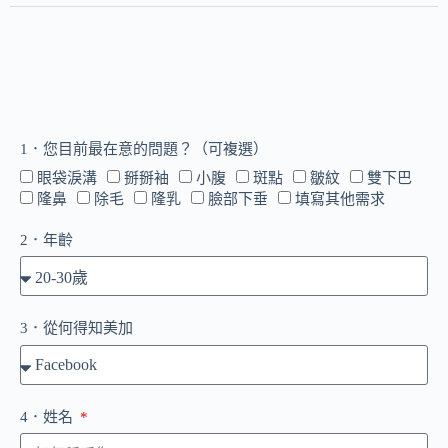
1．您目前最在意的問題？（可複選）
眼袋淚溝
掰掰袖
小腹
斑點
皺紋
雙下巴
隆鼻
除毛
隆乳
臉部下垂
填寫其他需求
2．年齡
3．從何得知美加
4．姓名