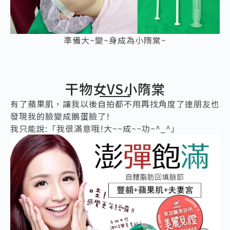
準備大~變~身成為小隋棠~
干物女VS小隋棠
有了蘋果肌，讓我以後自拍都不用再找角度了連朋友也
發現我的臉變成鵝蛋臉了!
我只能說:「我很滿意哦!大~~成~~功~^_^」