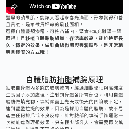
豐厚的蘋果肌，能讓人看起來春光滿面，形象變得和善
且貴氣，是象徵貴婦命的最佳面相！
選擇自體豐頰療程，可挖凸補凹，緊實+填充雕塑一舉
兩得！且
移植自體脂肪組織，存活率較高，能維持更長
久、穩定的效果，做到曲線微調與豐潤臉型，是非常聰
明且經濟的方式哦
！
自體脂肪抽脂補臉原理
抽取自身體內多餘的脂肪贅肉，經過細胞優化與高純度
生長因子添加處理，注射到身體各所需部位，利用自體
脂肪做填充物，填補顏面上先天或後天的凹陷或不足，
達到豐盈拉提的效果，因為是採用自體的脂肪，故不易
產生任何排斥或不良反應，針對臉部的填補手術通常一
次就能達到理想效果，只有極少部分人，會需要再次填