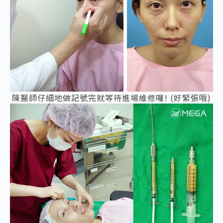
陳醫師仔細地做記號完就等待進場維修囉! (好緊張哦)