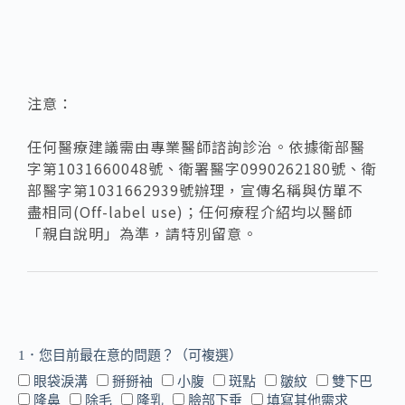
注意：
任何醫療建議需由專業醫師諮詢診治。依據衛部醫
字第1031660048號、衛署醫字0990262180號、衛
部醫字第1031662939號辦理，宣傳名稱與仿單不
盡相同(Off-label use)；任何療程介紹均以醫師
「親自說明」為準，請特別留意。
1．您目前最在意的問題？（可複選）
眼袋淚溝
掰掰袖
小腹
斑點
皺紋
雙下巴
隆鼻
除毛
隆乳
臉部下垂
填寫其他需求