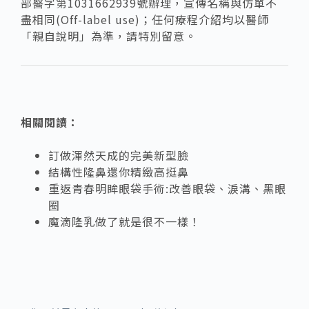
部醫字第1031662939號辦理，宣傳名稱與仿單不
盡相同(Off-label use)；任何療程介紹均以醫師
「親自說明」為準，請特別留意。
相關閱讀：
訂做渾然天成的完美新型臉
結構性隆鼻還你精緻高挺鼻
重返青春明眸眼袋手術:改善眼袋、淚溝、黑眼
圈
魔滴隆乳做了就是很不一樣！