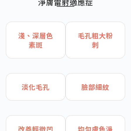
淨膚雷射適應症
淺、深層色
毛孔粗大粉
素斑
刺
淡化毛孔
臉部細紋
改善輕微凹
均勻膚色淨