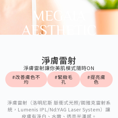
MEGAIA
AESTHETIC
淨膚雷射
淨膚雷射讓你美肌模式隨時ON
#改善膚色不
#緊緻毛
#提亮膚
均
孔
色
淨膚雷射（洛明尼斯 脈衝式光照/銣雅克雷射系
統，Lumenis IPL/Nd:YAG Laser System）讓
皮膚有淨白、水嫩、透亮光澤感。