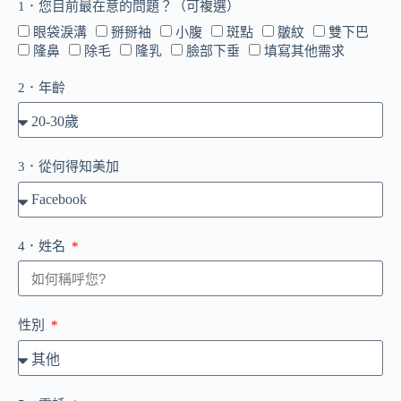
1．您目前最在意的問題？（可複選）
眼袋淚溝
掰掰袖
小腹
斑點
皺紋
雙下巴
隆鼻
除毛
隆乳
臉部下垂
填寫其他需求
2．年齡
3．從何得知美加
4．姓名
性別