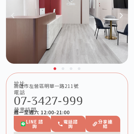
地址
高雄市左營區明華一路211號
電話
07-3427-999
營業時間
週一至週六 12:00-21:00
LINE 諮
電話諮
分享連
詢
詢
結