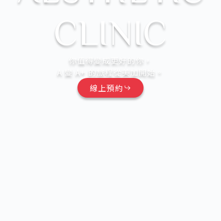
CLINIC
你值得變成更好的你，
A 變 A+ 的旅程從美加開始。
線上預約