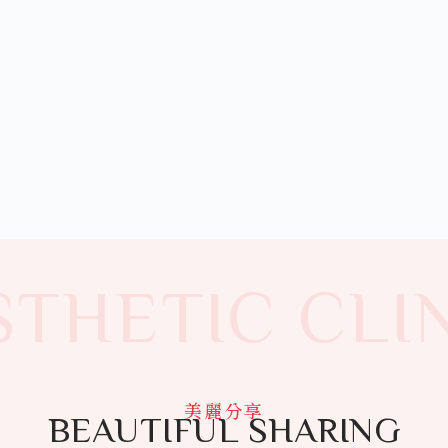
THETIC CLIN
美麗分享
BEAUTIFUL SHARING