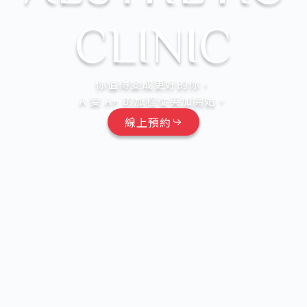
CLINIC
你值得變成更好的你，
A 變 A+ 的旅程從美加開始。
線上預約