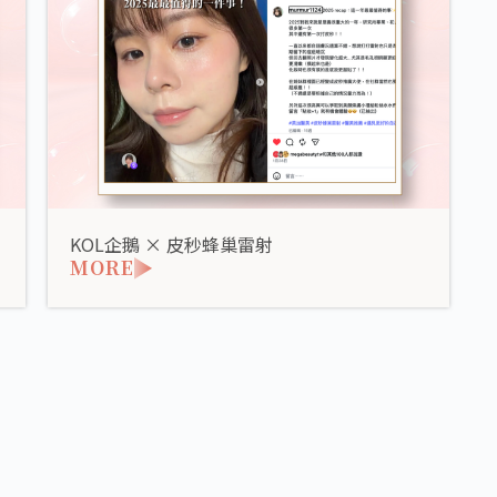
KOL企鵝 × 皮秒蜂巢雷射
MORE