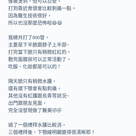
像被燙到，但可以忍受，
打到靠近骨頭會比較刺痛一點。
因為醫生技術很好，
所以也沒那麼恐怖啦😆😆
我總共打了800發，
主要是下半臉跟脖子上半部~
打完當下臉只有稍微紅紅的，
敷完面膜就可以正常活動了，
吃飯、化妝都是可以的！
隔天臉只有稍微水腫，
還有摸下顎會有點刺痛，
其他沒有紅腫跟烏青等狀況~
出門跟朋友見面，
完全沒發現做了醫美🤣🤣
過了一個禮拜水腫比較消，
三個禮拜後，下顎線明顯變得很清晰耶！