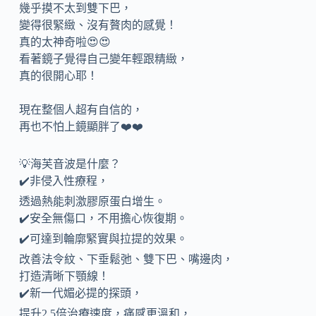
幾乎摸不太到雙下巴，
變得很緊緻、沒有贅肉的感覺！
真的太神奇啦😍😍
看著鏡子覺得自己變年輕跟精緻，
真的很開心耶！
現在整個人超有自信的，
再也不怕上鏡顯胖了❤️❤️
💡海芙音波是什麼？
✔️非侵入性療程，
透過熱能刺激膠原蛋白增生。
✔️安全無傷口，不用擔心恢復期。
✔️可達到輪廓緊實與拉提的效果。
改善法令紋、下垂鬆弛、雙下巴、嘴邊肉，
打造清晰下顎線！
✔️新一代媚必提的探頭，
提升2.5倍治療速度，痛感更溫和，