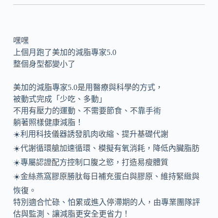
嘿嘿
上個月跑了美加的減脂專家5.0
整個身型都變小了
美加的減脂專家5.0是用醫療與科學的方式，
被動式完成「少吃、多動」
不用有壓力的運動、不需要節食、不靠手術
躺著照樣健康減脂！
☀️利用科技儀器誘發肌肉收縮、提升基礎代謝
☀️代謝循環艙加速循環、模擬有氧消耗，降低內臟脂肪
☀️專屬認證配方控制口腹之慾，打造易瘦體質
☀️金絲燕窩膠原勝肽每日補充蛋白與膠原、維持緊緻與
恢復。
特別適合忙碌、怕累或進入停滯期的人，由專業團隊評
估與監測、讓減脂更安全更省力！