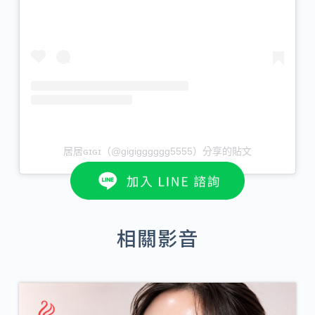
居居ɢɪɢɪ（@gigigggggg5555）分享的貼文
相關影音