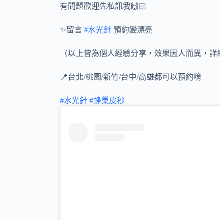
有問題歡迎先私訊我🙌🏻
✨留言
#水光針
預約變漂亮
（以上皆為個人經驗分享，效果因人而異，詳
📍台北/桃園/新竹/台中/高雄都可以預約唷
#水光針
#蜂巢皮秒