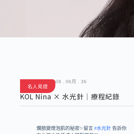
08 . 06月 . 26
名人見證
KOL Nina × 水光針｜療程紀錄
爛臉變燈泡肌的秘密✨留言
#水光針
告訴你