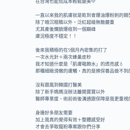
在台灣也能低成本輕鬆變美💛
一直以來我的肌膚就是乾到會爆油爆粉刺的類
除了暗沉粗糙以外，泛紅超級無敵嚴重
尤其產後爛臉爆痘到一個巔峰
膚況極度不穩定！！
後來我積極的在5個月內密集的打了
一次水光針＋兩次蜂巢皮秒
我才知道什麼是「肌膚喝飽水」的透亮感💧
那種細緻滑嫩的膚觸，真的是擦保養品做不到
沒有跟風到韓國打醫美
除了新手媽媽沒辦法離開寶寶以外
醫師專業度、術前術後溝通跟保障是我更重視
身邊好多朋友需要
加上我真的覺得有效＋整體感受好
才會去爭取寵粉專案跟你們分享