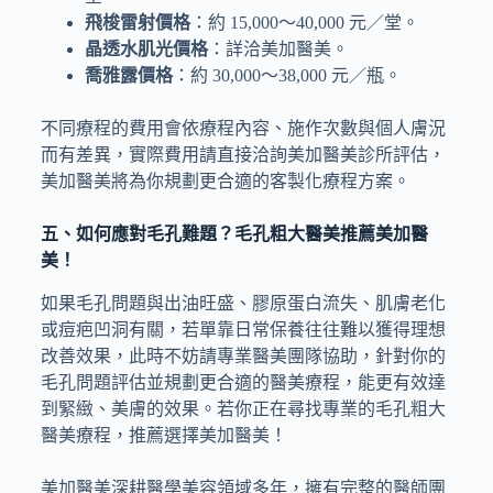
飛梭雷射價格
：約 15,000～40,000 元／堂。
晶透水肌光價格
：詳洽美加醫美。
喬雅露價格
：約 30,000～38,000 元／瓶。
不同療程的費用會依療程內容、施作次數與個人膚況
而有差異，實際費用請直接洽詢美加醫美診所評估，
美加醫美將為你規劃更合適的客製化療程方案。
五、如何應對毛孔難題？毛孔粗大醫美推薦美加醫
美！
如果毛孔問題與出油旺盛、膠原蛋白流失、肌膚老化
或痘疤凹洞有關，若單靠日常保養往往難以獲得理想
改善效果，此時不妨請專業醫美團隊協助，針對你的
毛孔問題評估並規劃更合適的醫美療程，能更有效達
到緊緻、美膚的效果。若你正在尋找專業的毛孔粗大
醫美療程，推薦選擇美加醫美！
美加醫美深耕醫學美容領域多年，擁有完整的醫師團