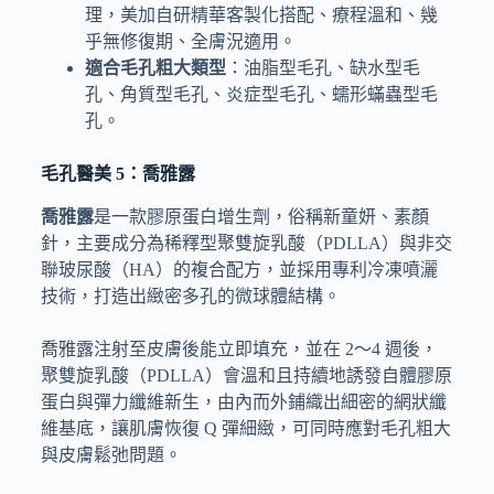
理，美加自研精華客製化搭配、療程溫和、幾
乎無修復期、全膚況適用。
適合毛孔粗大類型
：油脂型毛孔、缺水型毛
孔、角質型毛孔、炎症型毛孔、蠕形蟎蟲型毛
孔。
毛孔醫美 5：喬雅露
喬雅露
是一款膠原蛋白增生劑，俗稱新童妍、素顏
針，主要成分為稀釋型聚雙旋乳酸（PDLLA）與非交
聯玻尿酸（HA）的複合配方，並採用專利冷凍噴灑
技術，打造出緻密多孔的微球體結構。
喬雅露注射至皮膚後能立即填充，並在 2～4 週後，
聚雙旋乳酸（PDLLA）會溫和且持續地誘發自體膠原
蛋白與彈力纖維新生，由內而外鋪織出細密的網狀纖
維基底，讓肌膚恢復 Q 彈細緻，可同時應對毛孔粗大
與皮膚鬆弛問題。