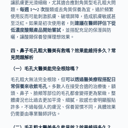
讓肌膚更光滑細緻，尤其適合應對角質型毛孔粗大問
題。
每週 1～2 次
酸類或去角質保養為宜，過於頻繁
使用反而可能刺激肌膚、破壞屏障，造成肌膚敏感甚
至泛紅。如果是初次使用者，則
建議在醫師評估下從
低濃度酸類產品開始嘗試
，並搭配充足的保溼與防
曬，讓酸類保養發揮理想效果。
四、鼻子毛孔粗大醫美有救嗎？效果能維持多久？常
見問題解析
（一）毛孔大醫美能完全根除嗎？
毛孔粗大無法完全根除，但
可以透過醫美療程搭配日
常保養來收斂毛孔
。多數人在接受合適的治療後，額
頭、鼻子、臉頰等部位的毛孔都會變得更為緊緻，整
體膚況也比過去更加平滑、細膩，妝感也會明顯服貼
許多，不過每個人的膚況、保養習慣不同，具體效果
仍需要由專業醫師評估。
（二）毛孔粗大醫美多久能見效？效果維持多久？