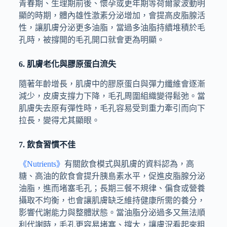
青春期、生理期前後、懷孕或更年期等荷爾蒙波動明
顯的時期，體內雄性激素分泌增加，會提高皮脂腺活
性，讓肌膚分泌更多油脂，當過多油脂持續堆積於毛
孔時，被撐開的毛孔開口就會更為明顯。
6. 肌膚老化與膠原蛋白流失
隨著年齡增長，肌膚中的膠原蛋白與彈力纖維會逐漸
減少，皮膚支撐力下降，毛孔周圍組織變得鬆弛。當
肌膚失去原有彈性時，毛孔容易受到重力牽引而向下
拉長，變得尤其顯眼。
7. 飲食習慣不佳
《Nutrients》
有關飲食模式與肌膚的資料認為，高
糖、高油的飲食會提升胰島素水平，促進皮脂腺分泌
油脂，進而堵塞毛孔；長期三餐不規律、偏食或營養
攝取不均衡，也會讓肌膚缺乏維持健康所需的養分，
影響代謝能力與整體狀態。當油脂分泌過多又無法順
利代謝時，毛孔更容易堵塞、撐大，讓膚況看起來粗