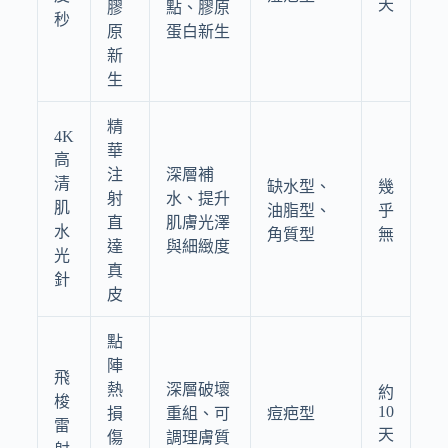
天
膠
點、膠原
秒
原
蛋白新生
新
生
精
4K
華
高
注
深層補
清
缺水型、
幾
射
水、提升
肌
油脂型、
乎
直
肌膚光澤
水
角質型
無
達
與細緻度
光
真
針
皮
點
陣
飛
熱
深層破壞
約
梭
10
損
重組、可
痘疤型
雷
天
傷
調理膚質