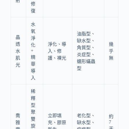
射
修
復
水
氧
油脂型、
晶
淨
缺水型、
透
淨化、導
幾
化
角質型、
+
水
入、修
乎
炎症型、
精
肌
護、裸光
無
蠕形蟎蟲
華
光
型
導
入
稀
釋
型
聚
喬
立即填
老化型、
約
雙
7
雅
充、膠原
缺水型、
旋
天