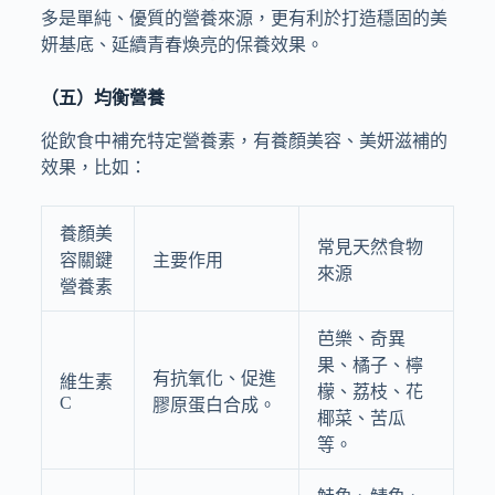
多是單純、優質的營養來源，更有利於打造穩固的美
妍基底、延續青春煥亮的保養效果。
（五）均衡營養
從飲食中補充特定營養素，有養顏美容、美妍滋補的
效果，比如：
養顏美
常見天然食物
容關鍵
主要作用
來源
營養素
芭樂、奇異
果、橘子、檸
有抗氧化、促進
維生素
檬、荔枝、花
C
膠原蛋白合成。
椰菜、苦瓜
等。