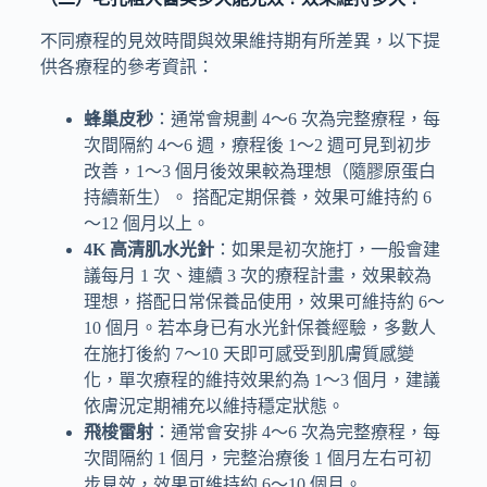
不同療程的見效時間與效果維持期有所差異，以下提
供各療程的參考資訊：
蜂巢皮秒
：通常會規劃 4～6 次為完整療程，每
次間隔約 4～6 週，療程後 1～2 週可見到初步
改善，1～3 個月後效果較為理想（隨膠原蛋白
持續新生）。 搭配定期保養，效果可維持約 6
～12 個月以上。
4K
高清肌
水光針
：如果是初次施打，一般會建
議每月 1 次、連續 3 次的療程計畫，效果較為
理想，搭配日常保養品使用，效果可維持約 6～
10 個月。若本身已有水光針保養經驗，多數人
在施打後約 7～10 天即可感受到肌膚質感變
化，單次療程的維持效果約為 1～3 個月，建議
依膚況定期補充以維持穩定狀態。
飛梭雷射
：通常會安排 4～6 次為完整療程，每
次間隔約 1 個月，完整治療後 1 個月左右可初
步見效，效果可維持約 6～10 個月。