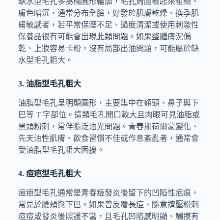
缺水型毛孔多為橢圓形輪廓，毛孔周圍看起來粗糙、
膚色暗沉，通常分布全臉，好發於肌膚乾燥、換季肌
膚敏感者，若平常保溼不足、過度清潔或使用刺激性
保養品很有可能會出現此類問題。如果整體膚況偏
乾、上妝容易卡粉，沒有局部出油問題，可能屬於缺
水型毛孔粗大。
3. 油脂型毛孔粗大
油脂型毛孔呈明顯圓形，主要集中在額頭、鼻子與下
巴等 T 字部位。這類毛孔開口較大且肉眼可見油脂或
黑頭粉刺，常伴隨泛油光問題。青春期荷爾蒙變化、
先天油性肌膚、飲食習慣不佳或作息紊亂者，通常會
受油脂型毛孔粗大困擾。
4. 痘疤型毛孔粗大
痘疤型毛孔通常是青春痘發炎後留下的凹陷性疤痕，
常見於臉頰與下巴。如果曾反覆長痘、隨意擠壓粉刺
痘痘或發炎後照護不當，且毛孔凹陷感明顯、觸摸有