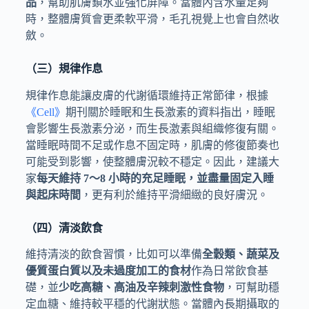
品
，幫助肌膚鎖水並強化屏障。當體內含水量足夠
時，整體膚質會更柔軟平滑，毛孔視覺上也會自然收
斂。
（三）規律作息
規律作息能讓皮膚的代謝循環維持正常節律，根據
《Cell》
期刊關於睡眠和生長激素的資料指出，睡眠
會影響生長激素分泌，而生長激素與組織修復有關。
當睡眠時間不足或作息不固定時，肌膚的修復節奏也
可能受到影響，使整體膚況較不穩定。因此，建議大
家
每天維持 7～8 小時的充足睡眠，並盡量固定入睡
與起床時間
，更有利於維持平滑細緻的良好膚況。
（四）清淡飲食
維持清淡的飲食習慣，比如可以準備
全穀類、蔬菜及
優質蛋白質以及未過度加工的食材
作為日常飲食基
礎，並
少吃高糖、高油及辛辣刺激性食物
，可幫助穩
定血糖、維持較平穩的代謝狀態。當體內長期攝取的