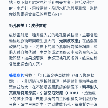
地。以下將介紹常見的毛孔醫美方案，包括皮秒雷
射、水光針、飛梭雷射、晶透水肌光與喬雅露，幫助
你找到更適合自己的療程方向。
毛孔醫美 1：皮秒雷射
皮秒雷射是一種非侵入式的毛孔醫美技術，主要會透
過極短脈衝時間產生強大的
「光震波效應」
在熱傷害
較低的狀態下，將皮下的黑色素擊碎為微細粉塵，並
隨人體自然代謝，主要側重於表層及中層的黑色素沉
澱問題。如果想要進一步調理毛孔與膚質，蜂巢皮秒
會是更適合的方案。
蜂巢皮秒
搭載了「2 代黃金蜂巢透鏡（MLA 聚焦探
頭）」，能透過光學折射原理，將雷射能量精準高度
聚焦並放大，在不破壞表層肌膚的情況下，
精準射入
真皮層特定深度，引發空泡效應（LIOB）
，透過皮
下的微小損傷，啟動肌膚的自主修復機制並刺激膠原
蛋白、彈性蛋白新生，達到收斂毛孔、讓膚質更平滑