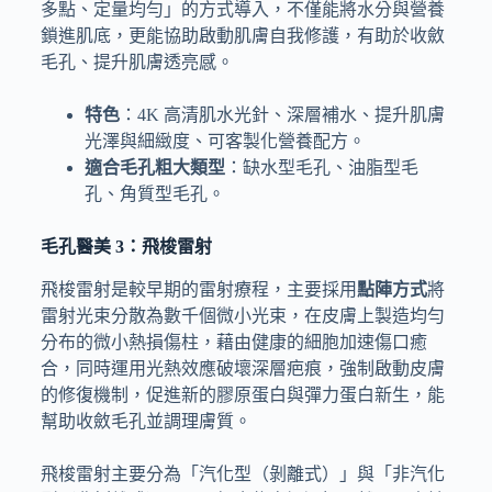
多點、定量均勻」的方式導入，不僅能將水分與營養
鎖進肌底，更能協助啟動肌膚自我修護，有助於收斂
毛孔、提升肌膚透亮感。
特色
：4K 高清肌水光針、深層補水、提升肌膚
光澤與細緻度、可客製化營養配方。
適合毛孔粗大類型
：缺水型毛孔、油脂型毛
孔、角質型毛孔。
毛孔醫美 3：飛梭雷射
飛梭雷射是較早期的雷射療程，主要採用
點陣方式
將
雷射光束分散為數千個微小光束，在皮膚上製造均勻
分布的微小熱損傷柱，藉由健康的細胞加速傷口癒
合，同時運用光熱效應破壞深層疤痕，強制啟動皮膚
的修復機制，促進新的膠原蛋白與彈力蛋白新生，能
幫助收斂毛孔並調理膚質。
飛梭雷射主要分為「汽化型（剝離式）」與「非汽化