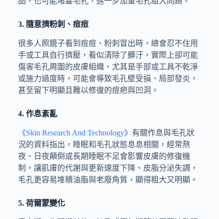
品，也可能堵塞毛孔，進一步加重毛孔粗大問題。
3. 隨意擠粉刺、痘痘
很多人照鏡子看到痘痘、粉刺冒出時，總會忍不住用
手或工具自行擠壓，看似清除了髒汙，實際上卻可能
傷害毛孔周圍的皮膚組織，尤其是手部或工具不乾淨
或施力過度時，可能會導致毛孔壁受損、局部發炎，
甚至留下明顯且難以修復的痘疤與凹洞。
4. 作息紊亂
《Skin Research And Technology》
有關作息與毛孔狀
況的資料指出，睡眠和毛孔狀態息息相關，經常熬
夜、日夜顛倒或長期睡眠不足會影響皮膚的修復機
制，讓肌膚的代謝與更新速度下降、皮脂分泌失調，
毛孔更容易堆積油脂與老廢角質，顯得粗大又明顯。
5. 荷爾蒙變化