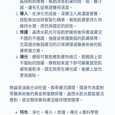
脂與粉刺堆積，幫助改善肌膚的悶、粗、髒汙
感，讓毛孔從根源獲得清潔。
導入
：在淨化完成後，深層注入高濃度營養，
搭配美加自研客製化精華，幫助肌膚更持久地
維持水潤、透亮與穩定的狀態。
修護
：晶透水肌光可協助舒緩術後保養或膚況
不穩的不適感，強健並修護脆弱的肌膚屏障，
尤其適合敏弱膚況的日常調理或醫美術後的肌
膚修復方案。
裸光
：療程可幫助應對膚色暗沉、粗糙與上妝
不服貼的困擾，療程結束當下即可顯著感受肌
膚恢復乾淨、穩定與原生裸光感，後續上妝也
更為服貼。
無論是油脂分泌旺盛、換季膚況調理，還是作為雷射
等醫美術後的黃金修復期保養，晶透水肌光都能靈活
應對，是定期保養與膚況維持理想選擇。
特色
：淨化 × 導入 × 修護 × 裸光 4 重科學管