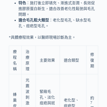
特色
：施打後立即填充、漸進式澎潤、長效促
進膠原蛋白新生，適合改善老化性鬆弛與毛孔
問題。
適合毛孔粗大類型
：老化型毛孔、缺水型毛
孔、痘疤型毛孔。
*具體療程效果，以醫師現場診斷為主。
療
治
修
程
療
主要效果
適合類型
復
名
原
期
稱
理
光
震
波
緊緻毛
蜂
刺
孔、淡化
約
巢
老化型、
7
激
痘疤與斑
皮
痘疤型