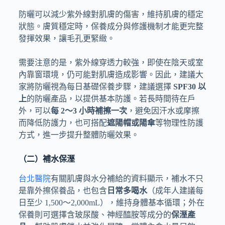
防曬可以減少紫外線對肌膚的傷害，維持肌膚的穩定
狀態。膚質穩定時，保養成分與修護機制才能更完整
發揮效果，讓毛孔更緊緻。
需要注意的是，紫外線穿透力較強，即使在陰天或室
內靠窗環境，仍可能對肌膚造成影響。因此，建議大
家將防曬視為每日基礎保養步驟，建議選擇
SPF30 以
上
的防曬產品，以提供基本防護。若長時間待在戶
外，可以
每 2～3 小時補擦一次
，避免因汗水或摩擦
而降低防護力，也可搭配
遮陽帽或陽傘
等物理性防護
方式，進一步提升整體防曬效果。
（二）補水保溼
台北醫院
有關肌膚與水分補給的資料顯示，補水不只
是靠外擦保養品，也包含
日常多喝水
（成年人建議每
日至少 1,500～2,000mL），維持身體基本循環；外在
保養則可選擇含玻尿酸、神經醯胺等成分的
保溼產