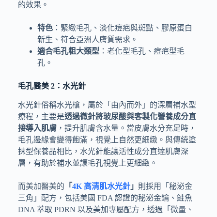
的效果。
特色
：緊緻毛孔、淡化痘疤與斑點、膠原蛋白
新生、符合亞洲人膚質需求。
適合毛孔粗大類型
：老化型毛孔、痘疤型毛
孔。
毛孔醫美 2：水光針
水光針俗稱水光槍，屬於「由內而外」的深層補水型
療程，主要是
透過微針將玻尿酸與客製化營養成分直
接導入肌膚
，提升肌膚含水量。當皮膚水分充足時，
毛孔邊緣會變得飽滿，視覺上自然更細緻。與傳統塗
抹型保養品相比，水光針能讓活性成分直達肌膚深
層，有助於補水並讓毛孔視覺上更細緻。
而美加醫美的
「
4K 高清肌水光針
」
則採用「秘泌金
三角」配方，包括美國 FDA 認證的秘泌金鑰、鮭魚
DNA 萃取 PDRN 以及美加專屬配方，透過「微量、