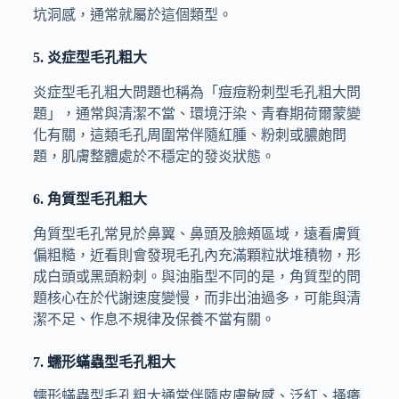
坑洞感，通常就屬於這個類型。
5. 炎症型毛孔粗大
炎症型毛孔粗大問題也稱為「痘痘粉刺型毛孔粗大問
題」，通常與清潔不當、環境汙染、青春期荷爾蒙變
化有關，這類毛孔周圍常伴隨紅腫、粉刺或膿皰問
題，肌膚整體處於不穩定的發炎狀態。
6. 角質型毛孔粗大
角質型毛孔常見於鼻翼、鼻頭及臉頰區域，遠看膚質
偏粗糙，近看則會發現毛孔內充滿顆粒狀堆積物，形
成白頭或黑頭粉刺。與油脂型不同的是，角質型的問
題核心在於代謝速度變慢，而非出油過多，可能與清
潔不足、作息不規律及保養不當有關。
7. 蠕形蟎蟲型毛孔粗大
蠕形蟎蟲型毛孔粗大通常伴隨皮膚敏感、泛紅、搔癢