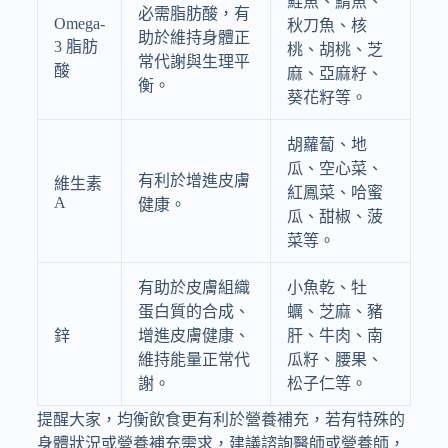
鮭魚、鯖魚、
必需脂肪酸，有
Omega-
秋刀魚、核
助於維持身體正
3 脂肪
桃、胡桃、芝
常代謝與生理平
酸
麻、亞麻籽、
衡。
葵花籽等。
胡蘿蔔、地
瓜、空心菜、
有利於增進皮膚
維生素
紅鳳菜、哈蜜
A
健康。
瓜、甜椒、菠
菜等。
有助於皮膚組織
小魚乾、牡
蛋白質的合成、
蠣、芝麻、豬
鋅
增進皮膚健康、
肝、牛肉、南
維持能量正常代
瓜籽、腰果、
謝。
松子仁等。
提醒大家，均衡飲食更有利於營養補充，若有特殊的
身體狀況或營養補充需求，建議諮詢醫師或營養師，