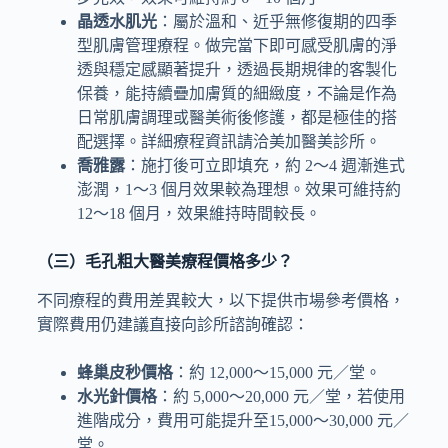
晶透水肌光
：屬於溫和、近乎無修復期的四季
型肌膚管理療程。做完當下即可感受肌膚的淨
透與穩定感顯著提升，透過長期規律的客製化
保養，能持續疊加膚質的細緻度，不論是作為
日常肌膚調理或醫美術後修護，都是極佳的搭
配選擇。詳細療程資訊請洽美加醫美診所。
喬雅露
：施打後可立即填充，約 2～4 週漸進式
澎潤，1～3 個月效果較為理想。效果可維持約
12～18 個月，效果維持時間較長。
（三）毛孔粗大醫美療程價格多少？
不同療程的費用差異較大，以下提供市場參考價格，
實際費用仍建議直接向診所諮詢確認：
蜂巢皮秒價格
：約 12,000～15,000 元／堂。
水光針價格
：約 5,000～
2
0,000 元／堂
，若使用
進階成分，費用可能提升至15,000～30,000 元／
堂
。