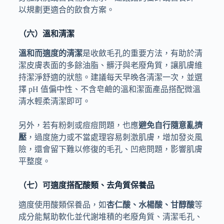
以規劃更適合的飲食方案。
（六）溫和清潔
溫和而適度的清潔
是收斂毛孔的重要方法，有助於清
潔皮膚表面的多餘油脂、髒汙與老廢角質，讓肌膚維
持潔淨舒適的狀態。建議每天早晚各清潔一次，並選
擇 pH 值偏中性、不含皂鹼的溫和潔面產品搭配微溫
清水輕柔清潔即可。
另外，若有粉刺或痘痘問題，也應
避免自行隨意亂擠
壓
，過度施力或不當處理容易刺激肌膚，增加發炎風
險，還會留下難以修復的毛孔、凹疤問題，影響肌膚
平整度。
（七）可適度搭配酸類、去角質保養品
適度使用酸類保養品，如
杏仁酸、水楊酸、甘醇酸
等
成分能幫助軟化並代謝堆積的老廢角質、清潔毛孔、