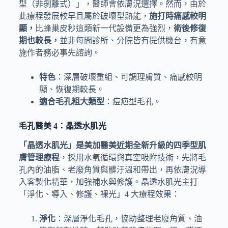
型（非剝離式）」，醫師會依膚況選擇。然而，由於
此療程發展較早且屬於破壞型熱能，
施打時痛感較明
顯，
比蜂巢皮秒這類新一代設備更為強烈，
術後修復
期也較長，
並非每間診所、分院皆有提供機台，有意
施作者務必事先諮詢。
特色
：深層破壞重組、可調理膚質、痛感較明
顯、恢復期較長。
適合毛孔粗大類型
：痘疤型毛孔。
毛孔醫美 4：晶透水肌光
「晶透水肌光」是美加醫美近期全新升級的四季型肌
膚管理療程
，採用水氧循環與真空吸附技術，先將毛
孔內的油脂、老廢角質與髒汙溫和帶出，再依膚況導
入客製化精華，加強補水與修護。晶透水肌光主打
「淨化、導入、修護、裸光」4 大療程效果：
淨化
：深層淨化毛孔，協助整理老廢角質、油