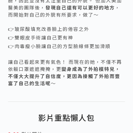
臉，因此並沒有太注重自己的外貌。 但加入美加
醫美的團隊後，
發現自己還有可以更好的地方
，
而開始對自己的外貌有所要求，做了～
👉玻尿酸填充改善臉上的倦容之外
👉雙眼皮手術讓自己更有神
👉肉毒瘦小臉讓自己的方型臉線條更加滑順
讓自己看起來更有氣色！ 而現在的她，不僅不再
依賴口罩遮遮掩掩，更
變身成為了外拍模特兒，
不僅大大提升了自信度，更因為接觸了外拍而豐
富了自己的生活呢
～
影片重點懶人包